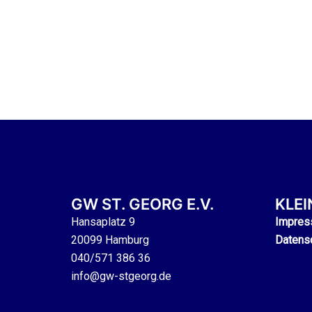
GW ST. GEORG E.V.
KLE
Hansaplatz 9
Impres
20099 Hamburg
Datens
040/571 386 36
info@gw-stgeorg.de